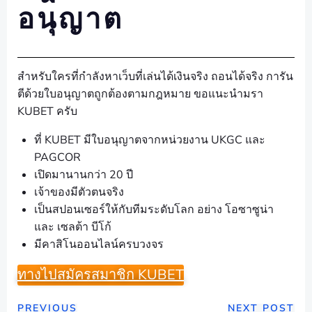
อนุญาต
สำหรับใครที่กำลังหาเว็บที่เล่นได้เงินจริง ถอนได้จริง การัน
ตีด้วยใบอนุญาตถูกต้องตามกฎหมาย ขอแนะนำมรา
KUBET ครับ
ที่ KUBET มีใบอนุญาตจากหน่วยงาน UKGC และ
PAGCOR
เปิดมานานกว่า 20 ปี
เจ้าของมีตัวตนจริง
เป็นสปอนเซอร์ให้กับทีมระดับโลก อย่าง โอซาซูน่า
และ เซลต้า บีโก้
มีคาสิโนออนไลน์ครบวงจร
ทางไปสมัครสมาชิก KUBET
PREVIOUS
NEXT POST