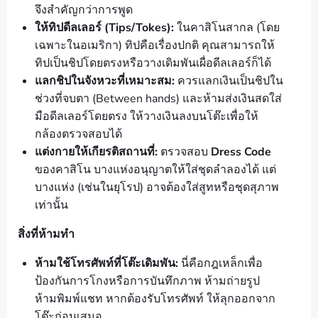
จึงสำคัญกว่าการพูด
ให้ทิปดีลเลอร์ (Tips/Tokes):
ในคาสิโนสากล (โดย
เฉพาะในอเมริกา) ทิปคือเรื่องปกติ คุณสามารถให้
ทิปเป็นชิปโดยตรงหรือวางเดิมพันเผื่อดีลเลอร์ก็ได้
แลกชิปในจังหวะที่เหมาะสม:
ควรแลกเงินเป็นชิปใน
ช่วงที่จบตา (Between hands) และห้ามส่งเงินสดใส่
มือดีลเลอร์โดยตรง ให้วางเงินลงบนโต๊ะเพื่อให้
กล้องตรวจสอบได้
แต่งกายให้เกียรติสถานที่:
ตรวจสอบ
Dress Code
ของคาสิโน บางแห่งอนุญาตให้ใส่ชุดลำลองได้ แต่
บางแห่ง (เช่นในยุโรป) อาจต้องใส่สูทหรือชุดสุภาพ
เท่านั้น
สิ่งที่ห้ามทำ
ห้ามใช้โทรศัพท์ที่โต๊ะเดิมพัน:
นี่คือกฎเหล็กเพื่อ
ป้องกันการโกงหรือการบันทึกภาพ ห้ามถ่ายรูป
ห้ามพิมพ์แชท หากต้องรับโทรศัพท์ ให้ลุกออกจาก
โต๊ะก่อนเสมอ