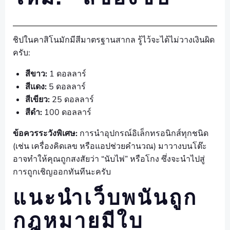
ชิปในคาสิโนมักมีสีมาตรฐานสากล รู้ไว้จะได้ไม่วางเงินผิด
ครับ:
สีขาว:
1 ดอลลาร์
สีแดง:
5 ดอลลาร์
สีเขียว:
25 ดอลลาร์
สีดำ:
100 ดอลลาร์
ข้อควรระวังพิเศษ:
การนำอุปกรณ์อิเล็กทรอนิกส์ทุกชนิด
(เช่น เครื่องคิดเลข หรือแอปช่วยคำนวณ) มาวางบนโต๊ะ
อาจทำให้คุณถูกสงสัยว่า “นับไพ่” หรือโกง ซึ่งจะนำไปสู่
การถูกเชิญออกทันทีนะครับ
แนะนำเว็บพนันถูก
กฎหมายมีใบ