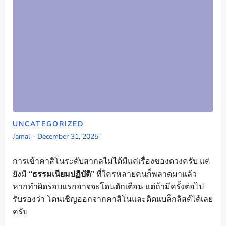
UNCATEGORIZED
Jamal
-
December 31, 2025
การเข้าคาสิโนระดับสากลไม่ได้มีแค่เรื่องของดวงครับ แต่
ยังมี
“ธรรมเนียมปฏิบัติ”
ที่ใครหลายคนก็พลาดมาแล้ว
หากทำผิดรอบแรกอาจจะโดนตักเตือน แต่ถ้ามีครั้งต่อไป
รับรองว่า โดนเชิญออกจากคาสิโนและติดแบล็กลิสต์ได้เลย
ครับ