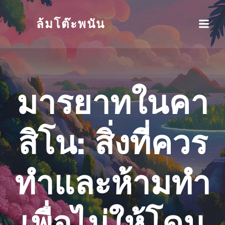
ล้มโต๊ะพนัน
มารยาทในคา
สิโน: สิ่งที่ควร
ทำและห้ามทำ
เพื่อไม่ให้โดน