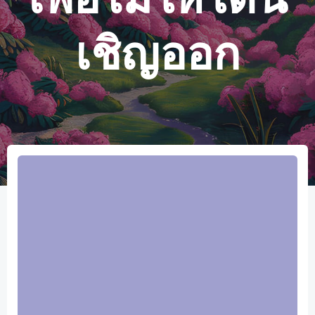
เชิญออก