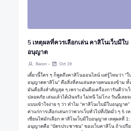
5 เหตุผลที่ควรเลือกเล่น คาสิโนเว็บมีใบ
อนุญาต
-
Bacon
Oct 19
เดี๋ยวนี้ใคร ๆ ก็พูดถึงคาสิโนออนไลน์ แต่รู้ไหมว่า “ใ
อนุญาตคาสิโน” คือสิ่งที่คนเล่นหลายคนมองข้าม ทั้งท
มันคือสิ่งสำคัญสุด ๆ เพราะมันคือเครื่องการันตีว่าเว็
ปลอดภัย เล่นแล้วได้เงินจริง ไม่หนี ไม่โกง วันนี้เลย
แบบเข้าใจง่าย ๆ ว่า ทำไม “คาสิโนเว็บมีใบอนุญาต”
ค่าแก่การเลือกเล่นกว่าพวกเว็บทั่วไปที่เปิดมั่ว ๆ 5 เหต
เซียนไพ่มักเลือก คาสิโนเว็บมีใบอนุญาต เหตุผลที่ 1:
อนุญาตคือ “บัตรประชาชน” ของเว็บคาสิโน ถ้าเปรีย