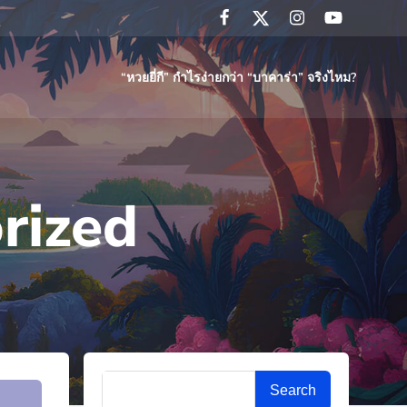
“หวยยี่กี” กำไรง่ายกว่า “บาคาร่า” จริงไหม?
rized
Search