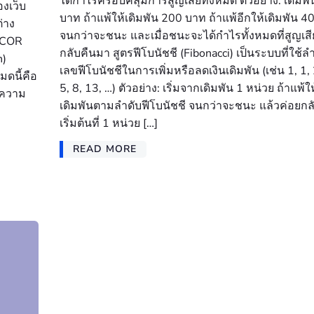
ได้กำไรครอบคลุมการสูญเสียทั้งหมด ตัวอย่าง: เดิมพ
งเว็บ
บาท ถ้าแพ้ให้เดิมพัน 200 บาท ถ้าแพ้อีกให้เดิมพัน 
่าง
จนกว่าจะชนะ และเมื่อชนะจะได้กำไรทั้งหมดที่สูญเส
GCOR
กลับคืนมา สูตรฟีโบนัชชี (Fibonacci) เป็นระบบที่ใช้ลำ
n)
เลขฟีโบนัชชีในการเพิ่มหรือลดเงินเดิมพัน (เช่น 1, 1, 
ดนี้คือ
5, 8, 13, …) ตัวอย่าง: เริ่มจากเดิมพัน 1 หน่วย ถ้าแพ้ให
ีความ
เดิมพันตามลำดับฟีโบนัชชี จนกว่าจะชนะ แล้วค่อยกล
เริ่มต้นที่ 1 หน่วย […]
READ MORE